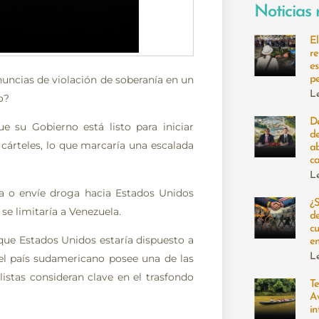
Noticias 
E
r
e
uncias de violación de soberanía en un
p
L
o?
De
 su Gobierno está listo para iniciar
d
cárteles, lo que marcaría una escalada
a
c
L
a o envíe droga hacia Estados Unidos
¿
se limitaría a Venezuela.
d
cu
que Estados Unidos estaría dispuesto a
e
L
 el país sudamericano posee una de las
istas consideran clave en el trasfondo
Te
A
in