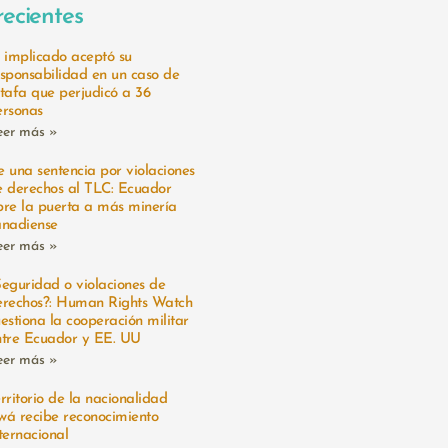
recientes
l implicado aceptó su
esponsabilidad en un caso de
stafa que perjudicó a 36
ersonas
eer más »
 una sentencia por violaciones
e derechos al TLC: Ecuador
bre la puerta a más minería
anadiense
eer más »
Seguridad o violaciones de
erechos?: Human Rights Watch
estiona la cooperación militar
ntre Ecuador y EE. UU
eer más »
rritorio de la nacionalidad
wá recibe reconocimiento
ternacional