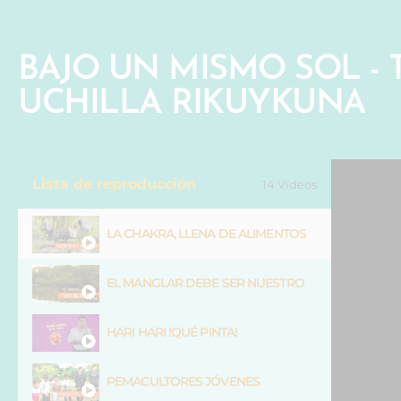
BAJO UN MISMO SOL -
UCHILLA RIKUYKUNA
Lista de reproducción
14 Vídeos
LA CHAKRA, LLENA DE ALIMENTOS Y MEDICINA
EL MANGLAR DEBE SER NUESTRO
HARI HARI !QUÉ PINTA!
PEMACULTORES JÓVENES