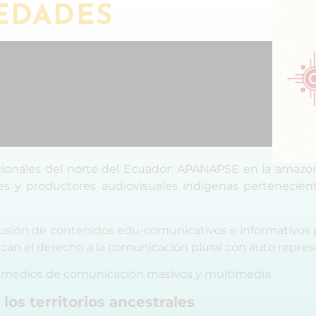
EDADES
gionales del norte del Ecuador: APANAPSE en la amazo
s y productores audiovisuales indígenas pertenecient
difusión de contenidos edu-comunicativos e informativos p
dican el derecho a la comunicación plural con auto repre
los medios de comunicación masivos y multimedia.
 los territorios ancestrales