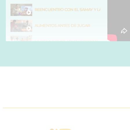
REENCUENTRO CON EL SAMAY Y LA NUEVA VIDA
ALIMENTOS ANTES DE JUGAR
LA COMUNIDAD API EN BORBON
KUYAYLLAKU KUYAYLLAKU !QUÉ BONITO!
PINTURA SIONA
MUSEO SAMAYWASI EN ANGOCHAGUA
RECORRIDO POR EL MERCADO DE ARTESANÍA E
KARISHINA: MUJER CON MODALES DE HOMBRE