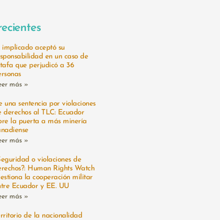
recientes
l implicado aceptó su
esponsabilidad en un caso de
stafa que perjudicó a 36
ersonas
eer más »
 una sentencia por violaciones
e derechos al TLC: Ecuador
bre la puerta a más minería
anadiense
eer más »
Seguridad o violaciones de
erechos?: Human Rights Watch
estiona la cooperación militar
ntre Ecuador y EE. UU
eer más »
rritorio de la nacionalidad