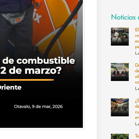
Noticias 
E
r
e
p
L
De
d
a
c
L
¿
d
cu
e
L
Te