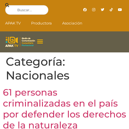
APAK TV
Productora
Asociación
Categoría:
Nacionales
61 personas
criminalizadas en el país
por defender los derechos
de la naturaleza