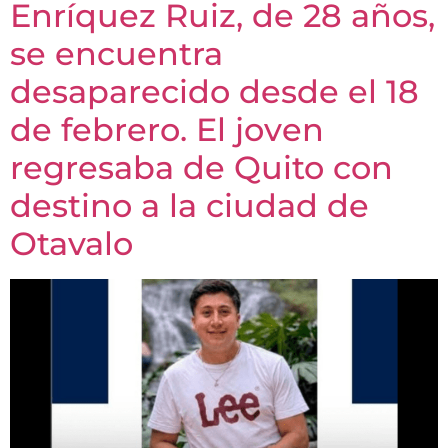
Enríquez Ruiz, de 28 años,
se encuentra
desaparecido desde el 18
de febrero. El joven
regresaba de Quito con
destino a la ciudad de
Otavalo